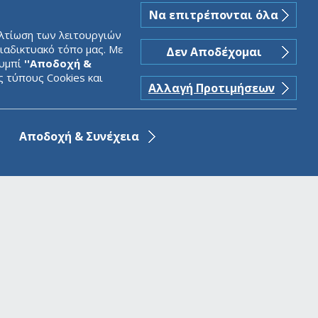
Να επιτρέπονται όλα
ελτίωση των λειτουργιών
ιαδικτυακό τόπο μας. Με
Δεν Αποδέχομαι
ουμπί
''Αποδοχή &
ς τύπους Cookies και
Αλλαγή Προτιμήσεων
Αποδοχή & Συνέχεια
α
E-mail:
aegean.baltic@ab-bank.com
ς Μαρτίου
www.aegeanbalticbank.com
Aπώλεια ή κλοπή κάρτας: 210 6244 955