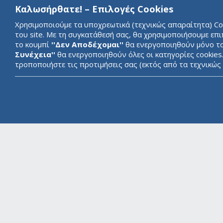
Καλωσήρθατε! – Επιλογές Cookies
Χρησιμοποιούμε τα υποχρεωτικά (τεχνικώς απαραίτητα) Cook
του site. Με τη συγκατάθεσή σας, θα χρησιμοποιήσουμε επ
το κουμπί
''Δεν Αποδέχομαι''
θα ενεργοποιηθούν μόνο τα 
Συνέχεια''
θα ενεργοποιηθούν όλες οι κατηγορίες cookies
τροποποιήστε τις προτιμήσεις σας (εκτός από τα τεχνικώ
ΓΝΩΡΙΣΤΕ ΤΗΝ ABBank
ΓΡΑΦΕΙΟ ΤΥ
ΝΑΥΤΙΛΙΑ
ΕΠΙΚΟΙΝΩΝΙ
ABBank Cookie Compliance block
ΕΠΙΧΕΙΡΗΣΕΙΣ
ΙΔΙΩΤΕΣ
ΕΝΗΜΕΡΩΣΗ ΠΕΛΑΤΩΝ