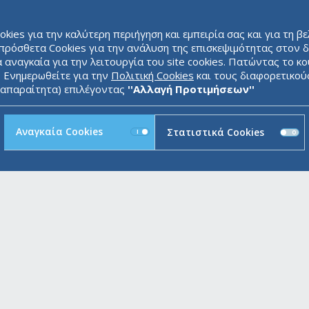
ies για την καλύτερη περιήγηση και εμπειρία σας και για τη β
ιπρόσθετα Cookies για την ανάλυση της επισκεψιμότητας στον δ
αναγκαία για την λειτουργία του site cookies. Πατώντας το κ
. Ενημερωθείτε για την
Πολιτική Cookies
και τους διαφορετικού
ς απαραίτητα) επιλέγοντας
''Αλλαγή Προτιμήσεων''
Αναγκαία Cookies
Στατιστικά Cookies
ΠΟΥ
Μαρούσι Κεντρικό Κατάστημ
Μεγάλου Αλεξάνδρου 91 και 25η
151 24 Μαρούσι , Ελλάδα
Α
Switchboard: +30 210 6234 110
Fax.: +30 210 6234 192 / 193
Πειραιάς
Ακτή Μιαούλη 93
185 38 Πειραιάς , Ελλάδα
Switchboard: +30 210 4291 730
Fax.: +30 210 6234 191
Γλυφάδα