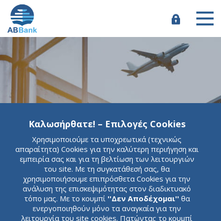
Παράκαμψη
προς
το
e-
κυρίως
Banking
περιεχόμενο
Καλωσήρθατε! – Επιλογές Cookies
Χρησιμοποιούμε τα υποχρεωτικά (τεχνικώς
ABBank
απαραίτητα) Cookies για την καλύτερη περιήγηση και
εμπειρία σας και για τη βελτίωση των λειτουργιών
Πέρα από μία
του site. Με τη συγκατάθεσή σας, θα
χρησιμοποιήσουμε επιπρόσθετα Cookies για την
ανάλυση της επισκεψιμότητας στον διαδικτυακό
συνηθισμένη
τόπο μας. Με το κουμπί
''Δεν Αποδέχομαι''
θα
ενεργοποιηθούν μόνο τα αναγκαία για την
λειτουργία του site cookies. Πατώντας το κουμπί