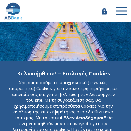
Παράκαμψη
προς
το
e-
κυρίως
Banking
περιεχόμενο
Καλωσήρθατε! – Επιλογές Cookies
Χρησιμοποιούμε τα υποχρεωτικά (τεχνικώς
ABBank
απαραίτητα) Cookies για την καλύτερη περιήγηση και
εμπειρία σας και για τη βελτίωση των λειτουργιών
Πέρα από μία
του site. Με τη συγκατάθεσή σας, θα
χρησιμοποιήσουμε επιπρόσθετα Cookies για την
ανάλυση της επισκεψιμότητας στον διαδικτυακό
συνηθισμένη
τόπο μας. Με το κουμπί
''Δεν Αποδέχομαι''
θα
ενεργοποιηθούν μόνο τα αναγκαία για την
λειτουργία του site cookies. Πατώντας το κουμπί